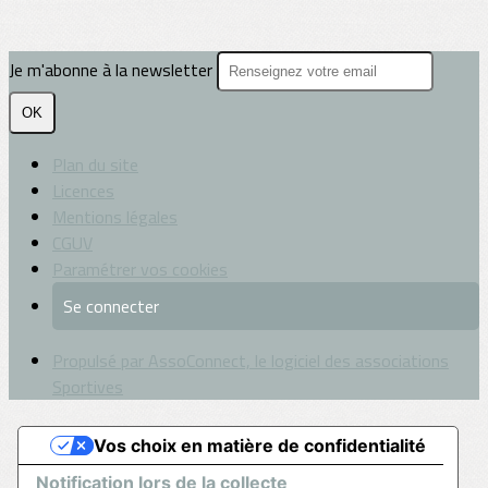
Je m'abonne à la newsletter
OK
Plan du site
Licences
Mentions légales
CGUV
Paramétrer vos cookies
Se connecter
Propulsé par AssoConnect, le logiciel des associations
Sportives
Vos choix en matière de confidentialité
Notification lors de la collecte