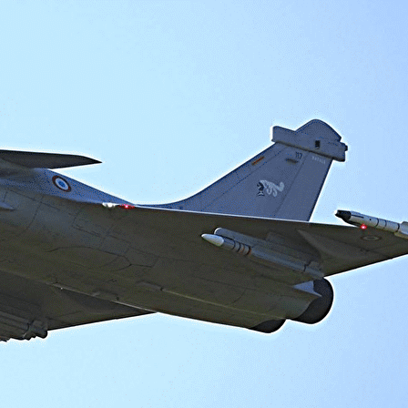
Exporter les lignes sélectionnées
Exporter toutes les colonnes
Exporter uniquement les colonnes affichées
Menu
<
>
Présentation
Localisation
Nous contacter
Licences et Tarifs
Ecole de pilotage
Galerie
Comité Directeur
Trombinoscope
?>