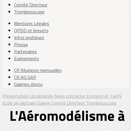
Comité Directeur
Trombinoscope
Mentions Légales
QPDD et brevets
Infos pratiques
Presse
Partenaires
Evènements
CR Réunions mensuelles
CR AG GAP
Galeries photo
Présentation
Localisation
Nous contacter
Licences et Tarifs
Ecole de pilotage
Galerie
Comité Directeur
Trombinoscope
L'
Aéromodélisme à