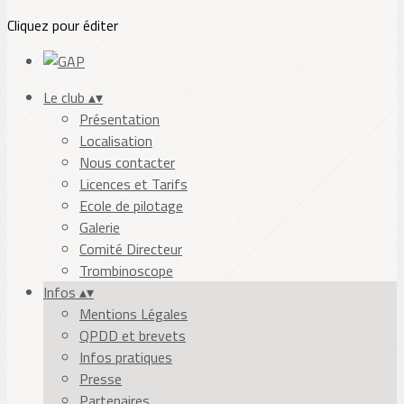
Cliquez pour éditer
Le club
▴
▾
Présentation
Localisation
Nous contacter
Licences et Tarifs
Ecole de pilotage
Galerie
Comité Directeur
Trombinoscope
Infos
▴
▾
Mentions Légales
QPDD et brevets
Infos pratiques
Presse
Partenaires