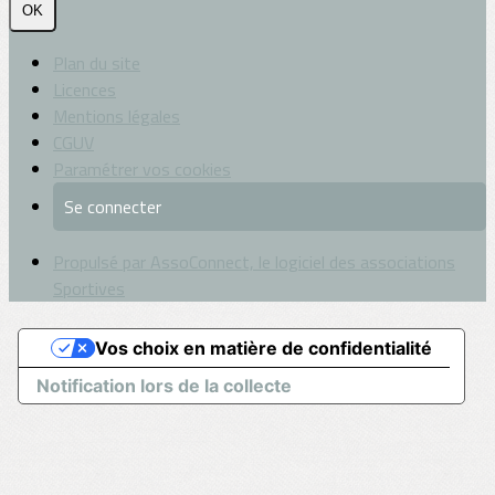
OK
Plan du site
Licences
Mentions légales
CGUV
Paramétrer vos cookies
Se connecter
Propulsé par AssoConnect, le logiciel des associations
Sportives
Vos choix en matière de confidentialité
Notification lors de la collecte