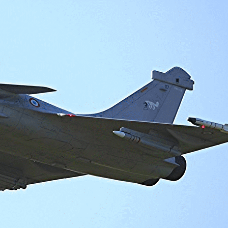
Exporter les lignes sélectionnées
Exporter toutes les colonnes
Exporter uniquement les colonnes affichées
Menu
<
>
Mentions Légales
QPDD et brevets
Infos pratiques
Presse
Partenaires
Evènements
?>
Images de la page d'accueil